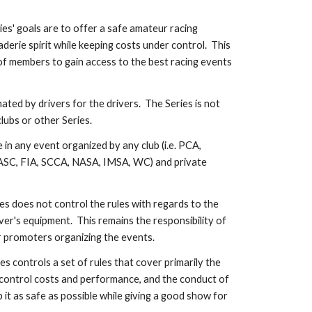
s' goals are to offer a safe amateur racing 
erie spirit while keeping costs under control.  This 
of members to gain access to the best racing events 
ted by drivers for the drivers.  The Series is not 
lubs or other Series.
e in any event organized by any club (i.e. PCA, 
ASC, FIA, SCCA, NASA, IMSA, WC) and private 
 does not control the rules with regards to the 
ver's equipment.  This remains the responsibility of 
or promoters organizing the events.
controls a set of rules that cover primarily the 
 control costs and performance, and the conduct of 
 it as safe as possible while giving a good show for 