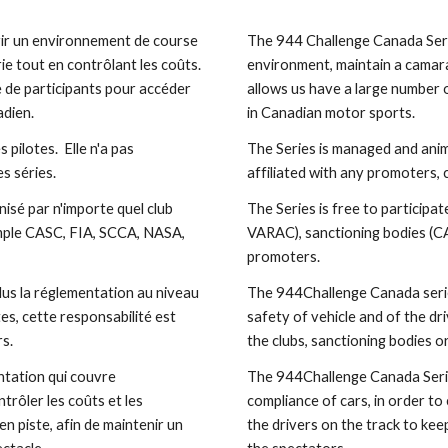
rir un environnement de course 
The 944 Challenge Canada Serie
 tout en contrôlant les coûts.  
environment, maintain a camarad
 de participants pour accéder 
allows us have a large number 
dien.
in Canadian motor sports.
pilotes.  Elle n'a pas 
The Series is managed and anima
s séries.  
affiliated with any promoters, c
isé par n'importe quel club 
The Series is free to participat
ple CASC, FIA, SCCA, NASA, 
VARAC), sanctioning bodies (C
promoters.
us la réglementation au niveau 
The 944Challenge Canada series
es, cette responsabilité est 
safety of vehicle and of the dri
s.
the clubs, sanctioning bodies 
tation qui couvre 
The 944Challenge Canada Series 
trôler les coûts et les 
compliance of cars, in order to
 piste, afin de maintenir un 
the drivers on the track to keep